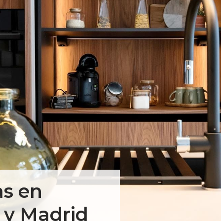
as en
a y Madrid