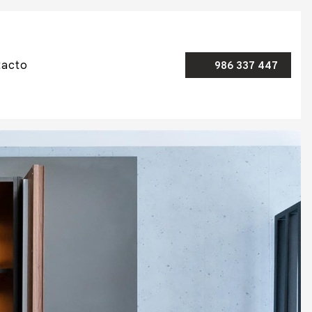
tacto
986 337 447